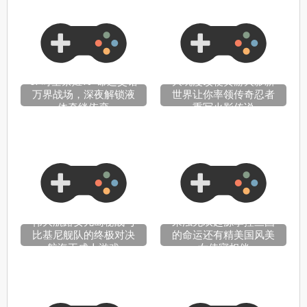
OP时空禁姬18+命运交错
大玩漫改梗黄游火影新
万界战场，深夜解锁液
世界让你率领传奇忍者
体牵绊依恋
重写火影传说
伟大航路女儿岛秘战与
来浊无双起源掌控三国
比基尼舰队的终极对决
的命运还有精美国风美
航海王成人游戏
女侍寝相伴