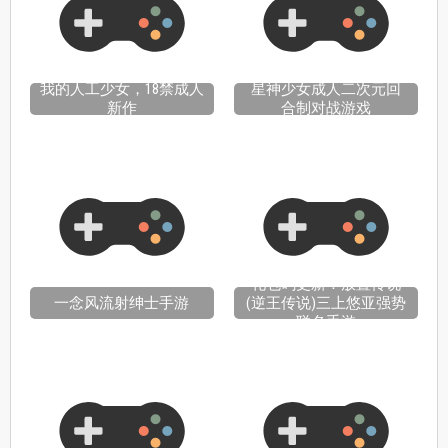
我的人工少女，18禁成人
星神少女成人二次元回
新作
合制对战游戏
礼包码更新！放置传说
一念风流射绅士手游
(逆王传说)三上悠亚强势
联名手游