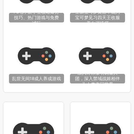
PG电子新手全攻略爆分
全新宝可梦黄游，成为
技巧、热门游戏与免费
宝可梦见习四天王收服
试玩
美女训练师
加入终末黎明调查兵
乱世无间18成人养成游戏
团，深入禁域战姬相伴
为人类夺回世界