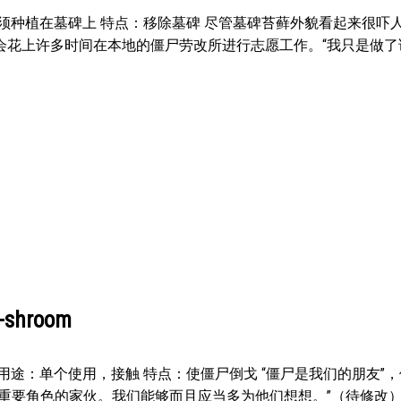
须种植在墓碑上 特点：移除墓碑 尽管墓碑苔藓外貌看起来很吓
会花上许多时间在本地的僵尸劳改所进行志愿工作。“我只是做了
hroom
用途：单个使用，接触 特点：使僵尸倒戈 “僵尸是我们的朋友”
重要角色的家伙。我们能够而且应当多为他们想想。”（待修改）