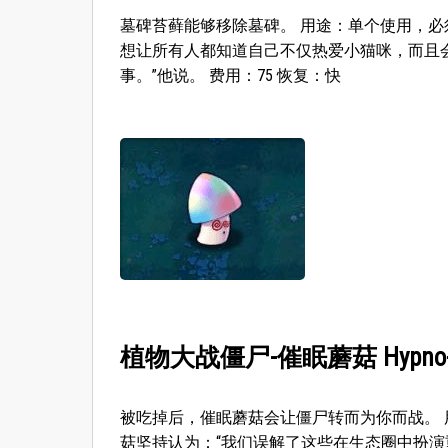
墓碑苔藓能够移除墓碑。 用途：单个使用，必
想让所有人都知道自己不仅热爱小猫咪，而且
事。”他说。 费用：75 恢复：快
植物大战僵尸-催眠蘑菇 Hypno-s
被吃掉后，催眠蘑菇会让僵尸转而为你而战。 
菇坚持认为：“我们误解了这些在生态圈中扮演