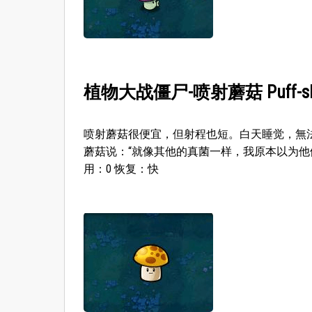
植物大战僵尸-喷射蘑菇 Puff-sh
喷射蘑菇很便宜，但射程也短。白天睡觉，無法
蘑菇说：“就像其他的真菌一样，我原本以为他
用：0 恢复：快