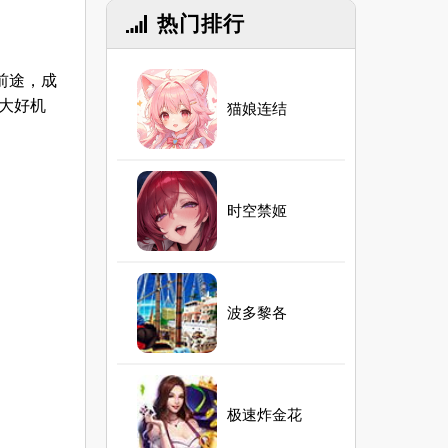
热门排行
前途，成
的大好机
猫娘连结
时空禁姬
波多黎各
极速炸金花