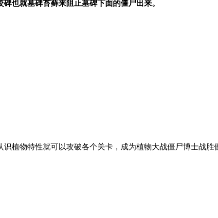
咬碑也就墓碑苔藓
来阻止墓碑下面的僵尸出来。
认识植物特性就可以攻破各个关卡，成为植物大战僵尸博士战胜