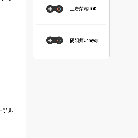
王者荣耀HOK
阴阳师Onmyoji
在那儿！