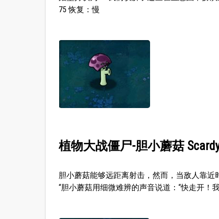
75 恢复：慢
植物大战僵尸-胆小蘑菇 Scardy-
胆小蘑菇能够远距离射击，然而，当敌人靠近时
“胆小蘑菇用细微难辨的声音说道：“快走开！我