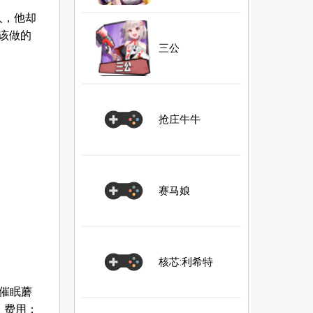
人，他却
该做的
三公
抢庄牛牛
赛马娘
核芯:利希特
，催眠蘑
 费用：