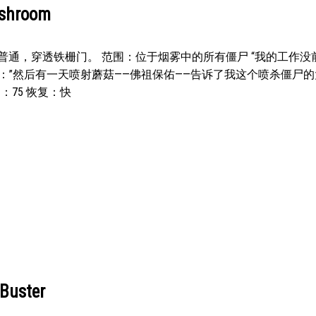
hroom
普通，穿透铁栅门。 范围：位于烟雾中的所有僵尸 “我的工作没
：”然后有一天喷射蘑菇——佛祖保佑——告诉了我这个喷杀僵尸
：75 恢复：快
ster