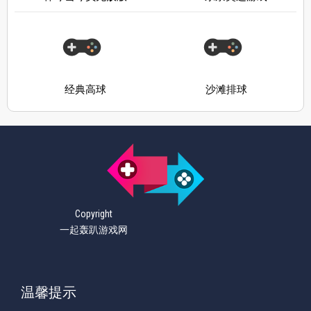
经典高球
沙滩排球
Copyright
一起轰趴游戏网
温馨提示