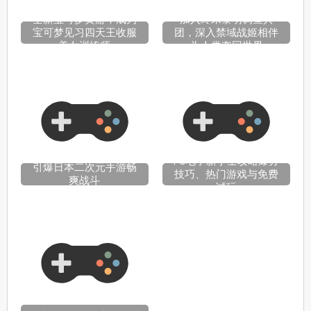
全新宝可梦黄游，成为
加入终末黎明调查兵
宝可梦见习四天王收服
团，深入禁域战姬相伴
美女训练师
为人类夺回世界
PG电子新手全攻略爆分
引爆日本二次元手游畅
技巧、热门游戏与免费
爽战斗
试玩