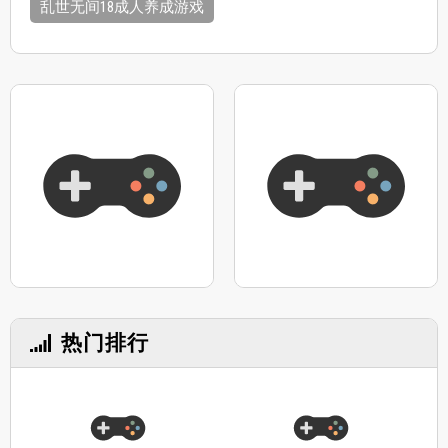
乱世无间18成人养成游戏
热门排行