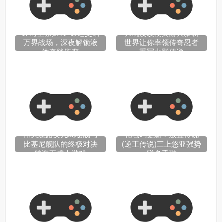
OP时空禁姬18+命运交错
大玩漫改梗黄游火影新
万界战场，深夜解锁液
世界让你率领传奇忍者
体牵绊依恋
重写火影传说
伟大航路女儿岛秘战与
礼包码更新！放置传说
比基尼舰队的终极对决
(逆王传说)三上悠亚强势
航海王成人游戏
联名手游