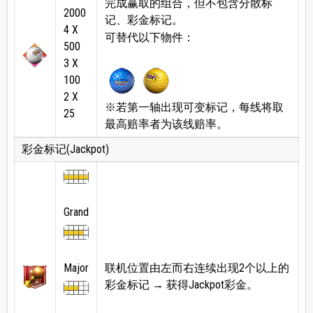
完成赢取的组合，但不包含分散标
2000
记、彩金标记。
4 X
可替代以下物件：
500
3 X
100
2 X
※若第一轴出现可变标记，每线将取
25
最高赔率者为该线赔率。
彩金标记(Jackpot)
Grand
Major
联机位置由左而右连续出现2个以上的
彩金标记 → 获得Jackpot彩金。