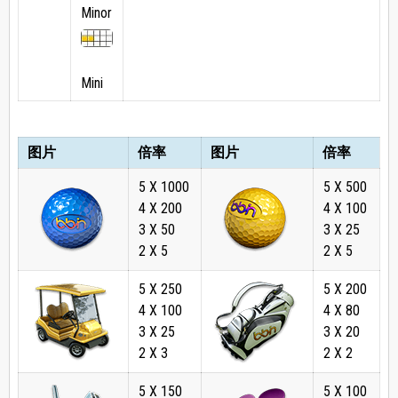
Minor
Mini
图片
倍率
图片
倍率
5 X 1000
5 X 500
4 X 200
4 X 100
3 X 50
3 X 25
2 X 5
2 X 5
5 X 250
5 X 200
4 X 100
4 X 80
3 X 25
3 X 20
2 X 3
2 X 2
5 X 150
5 X 100