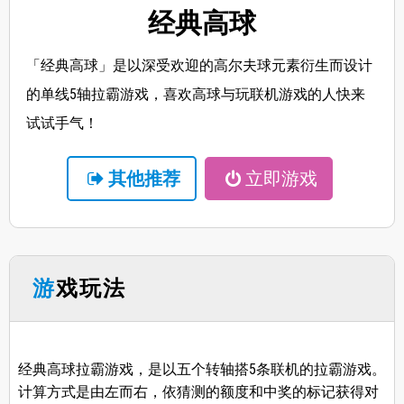
经典高球
「经典高球」是以深受欢迎的高尔夫球元素衍生而设计
的单线5轴拉霸游戏，喜欢高球与玩联机游戏的人快来
试试手气！
其他推荐
立即游戏
游戏玩法
经典高球拉霸游戏，是以五个转轴搭5条联机的拉霸游戏。
计算方式是由左而右，依猜测的额度和中奖的标记获得对