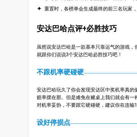
重置时，各榜单会生成最终的前三名玩家，
安达巴哈点评+必胜技巧
虽然说安达巴哈是一款基本只靠运气的游戏，
就跟你们说说3个安达巴哈必胜技巧吧！
不跟机率硬碰硬
安达巴哈玩久了你会发现安达区中奖机率真的
赔率摆在那。但是难免在赌桌上我们就会有一
对机率妥协，不要跟它硬碰硬，建议你在连输
设好停损点