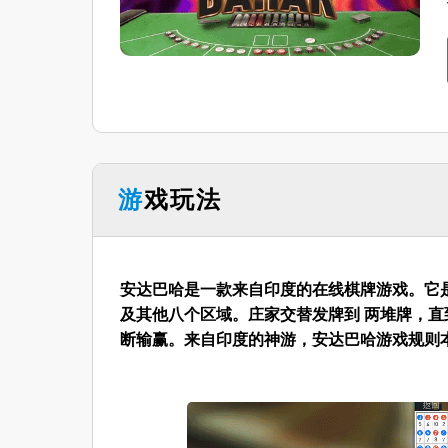
游戏玩法
安达巴哈是一款来自印度的在线棋牌游戏。它是一
及其他八个区域。庄家交替发牌到 两堆牌，
断输赢。来自印度的神游，安达巴哈游戏规则