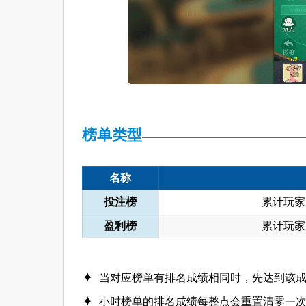
榜单类型
名称
投注榜
累计玩家
盈利榜
累计玩家
当对应榜单有排名成绩相同时，先达到该
小时榜单的排名成绩每整点会重置清零一