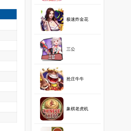
极速炸金花
三公
抢庄牛牛
象棋老虎机