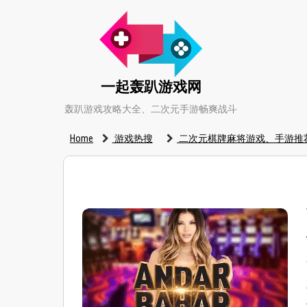
一起轰趴游戏网
轰趴游戏攻略大全、二次元手游畅爽战斗
Home
游戏热搜
二次元棋牌麻将游戏、手游推