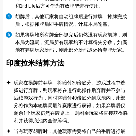
和2nd Life后方可作为有效牌型进行使用。
胡牌后，其他玩家将自动组牌后进行摊牌，摊牌完成
后，根据摊牌后即手牌情况，计算本局输赢。
如果将牌堆所有牌全部抓完后仍然没有玩家胡牌，则
本局为流局，流局所有玩家均不计算得失分数，如底
池有弃牌玩家筹码，则此部分筹码退还给弃牌玩家。
印度拉米结算方法
玩家在摸牌前弃牌，将赔付20倍底分。游戏过程中选
择进行弃牌，则玩家将在进行此操作后弃牌并不参与
后续游戏行为，同时将赔付40倍底分到底池内，此部
分将作为本轮牌局最终赢家进行获得，如果弃牌后仅
剩余1个玩家仍然在牌桌上，则剩余玩家将直接获得胜
利并获得底池内全部筹码。
当有玩家胡牌时，其他玩家需要将自己的手牌进行最