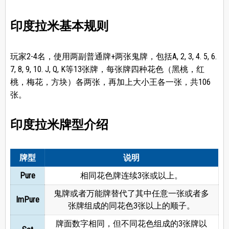
印度拉米基本规则
玩家2-4名，使用两副普通牌+两张鬼牌，包括A, 2, 3, 4. 5, 6.
7, 8, 9, 10. J, Q, K等13张牌，每张牌四种花色（黑桃，红
桃，梅花，方块）各两张，再加上大小王各一张，共106
张。
印度拉米牌型介绍
牌型
说明
Pure
相同花色牌连续3张或以上。
鬼牌或者万能牌替代了其中任意一张或者多
ImPure
张牌组成的同花色3张以上的顺子。
牌面数字相同，但不同花色组成的3张牌以